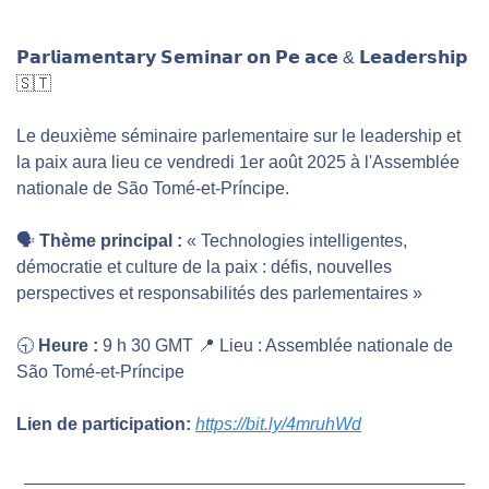
𝗣𝗮𝗿𝗹𝗶𝗮𝗺𝗲𝗻𝘁𝗮𝗿𝘆 𝗦𝗲𝗺𝗶𝗻𝗮𝗿 𝗼𝗻 𝗣𝗲 𝗮𝗰𝗲 & 𝗟𝗲𝗮𝗱𝗲𝗿𝘀𝗵𝗶𝗽 
🇸🇹
Le deuxième séminaire parlementaire sur le leadership et 
la paix aura lieu ce vendredi 1er août 2025 à l'Assemblée 
nationale de São Tomé-et-Príncipe.
🗣️ 
Thème principal :
 « Technologies intelligentes, 
démocratie et culture de la paix : défis, nouvelles 
perspectives et responsabilités des parlementaires »
🕤 
Heure :
 9 h 30 GMT 
📍
 Lieu : Assemblée nationale de 
São Tomé-et-Príncipe
Lien de participation:
https://bit.ly/4mruhWd