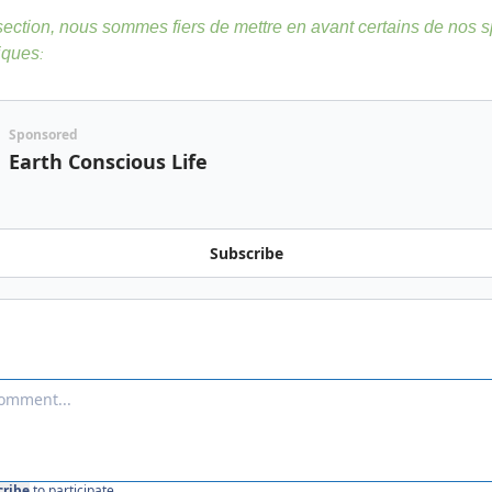
ection, nous sommes fiers de mettre en avant certains de nos s
niques
:
Sponsored
Earth Conscious Life
Subscribe
cribe
to participate