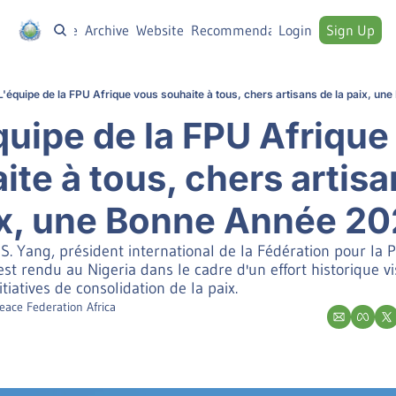
Home
Archive
Website
Recommendations
Login
Sign Up
L'équipe de la FPU Afrique vous souhaite à tous, chers artisans de la paix, un
́quipe de la FPU Afrique
te à tous, chers artisa
ix, une Bonne Année 20
. Yang, président international de la Fédération pour la Pa
est rendu au Nigeria dans le cadre d'un effort historique vis
itiatives de consolidation de la paix.
eace Federation Africa