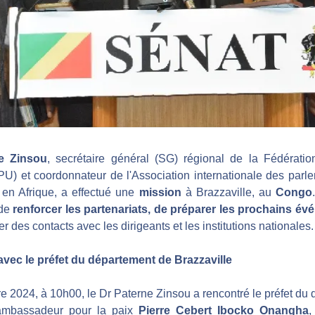
e Zinsou
, secrétaire général (SG) régional de la Fédératio
PU) et coordonnateur de l'Association internationale des parle
 en Afrique, a effectué une 
mission
 à Brazzaville, au 
Congo
de 
renforcer les partenariats, de préparer les prochains évé
er des contacts avec les dirigeants et les institutions nationales.
avec le préfet du département de Brazzaville
 2024, à 10h00, le Dr Paterne Zinsou a rencontré le préfet du 
l'ambassadeur pour la paix 
Pierre Cebert Ibocko Onangha
,