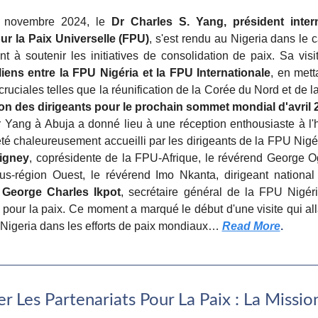
novembre 2024, le 
Dr Charles S. Yang, président intern
ur la Paix Universelle (FPU)
, s'est rendu au Nigeria dans le ca
liens entre la FPU Nigéria et la FPU Internationale
, en metta
ruciales telles que la réunification de la Corée du Nord et de 
on des dirigeants pour le prochain sommet mondial d'avril 
r Yang à Abuja a donné lieu à une réception enthousiaste à l'h
 été chaleureusement accueilli par les dirigeants de la FPU Nig
igney
, coprésidente de la FPU-Afrique, le révérend George Ogu
s-région Ouest, le révérend Imo Nkanta, dirigeant nationa
 George Charles Ikpot
, secrétaire général de la FPU Nigéria
our la paix. Ce moment a marqué le début d'une visite qui allait
 Nigeria dans les efforts de paix mondiaux
…
Read More
.
r Les Partenariats Pour La Paix : La Mission