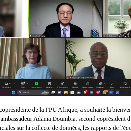
oprésidente de la FPU Afrique, a souhaité la bienvenu
L'ambassadeur Adama Doumbia, second coprésident de
uciales sur la collecte de données, les rapports de l'éq