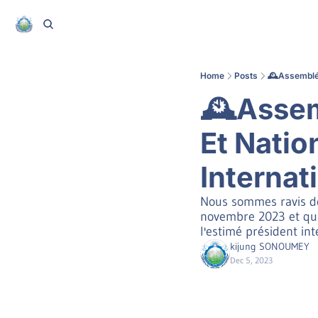
Home
Posts
🕰️Assemblé
🕰️Assem
Et Natio
Internat
Nous sommes ravis de 
novembre 2023 et qui a
l'estimé président i
kijung SONOUMEY
Dec 5, 2023