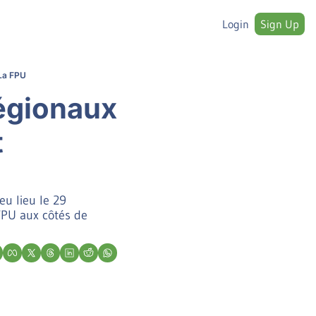
Login
Sign Up
 La FPU
́gionaux 
 
u lieu le 29 
U aux côtés de 